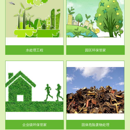
服务范围
园区环保管家
2016 年 4 月，环保部下发《关
于积极发挥环境保护作用促进供
给侧结...
水处理工程
园区环保管家
服务范围
固体危险废物处理
法情
固体废物解释：固体废物是指人
性及
们在生产建设、日常生活和其他
活动中...
企业级环保管家
固体危险废物处理