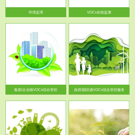
率达...
环境监理
VOCs在线监测
服务范围
控
政府/园区级VOCs综合管控服务
找到
根据《石化行业挥发性有机物综
排放
合整治方案》文件要求，到2017
年，全...
集团/企业级VOCs综合管控
政府/园区级VOCs综合管控服务
服务范围