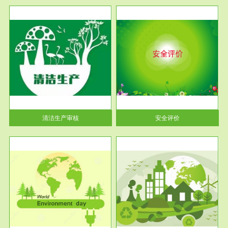
服务范围
安全评价
生产
安全评价安全评价目的是查找、
暂行
分析和预测工程、系统、生产经
营活...
清洁生产审核
安全评价
服务范围
VOCs在线监测
目环
根据《重点区域大气污染防
要辅
治“十二五”规划》有机废气净化