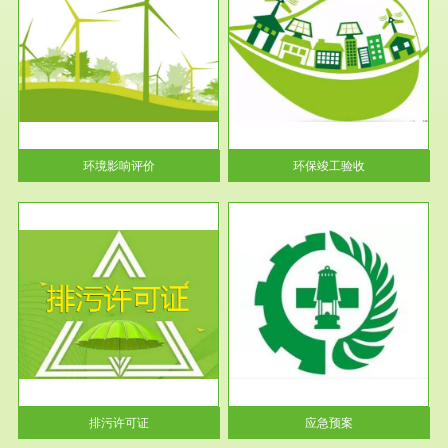
服务范围
环保竣工验收
护
根据《建设项目环境保护管理条
利
例》第十七条 编制环境影响报
告书、...
环境影响评价
环保竣工验收
服务范围
应急预案
许可
根据《中华人民共和国环境保护
环境
法》第十九条 企业事业单位应
当按照...
排污许可证
应急预案