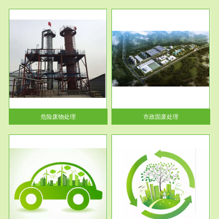
服务范围
市政固废处理
人民
蔚蓝生态环境科技所从事的市政
》的
废物处理业务包括市政废物的处
理处...
危险废物处理
市政固废处理
服务范围
与评
工作场所职业危害现状评价
【现状评价意义】：具体因素---