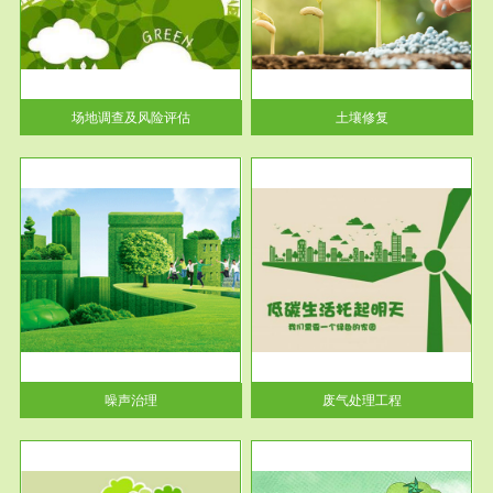
土壤修复
关停
或者
场地调查及风险评估
土壤修复
服务范围
废气处理工程
噪声治理
废气处理工程