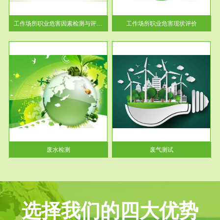
解工
-通过质谱分析等多种手段明确
与浓
工作场...
工作场所职业危害因素检测与评价...
工作场所职业危害现状评价
服务范围
废气测试
工厂
检测范围工业废气检测包括有机
水、
废气和无机废气。有机废气主要
包括...
废水检测
废气测试
选择我们的四大优势