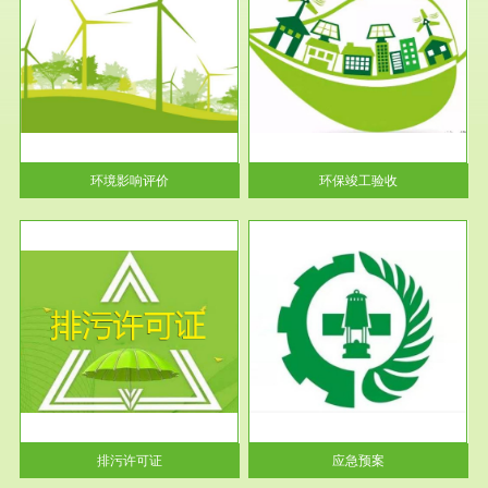
服务范围
环保竣工验收
护
根据《建设项目环境保护管理条
利
例》第十七条 编制环境影响报
告书、...
环境影响评价
环保竣工验收
服务范围
应急预案
许可
根据《中华人民共和国环境保护
环境
法》第十九条 企业事业单位应
当按照...
排污许可证
应急预案