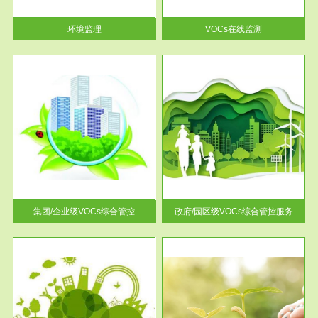
率达...
环境监理
VOCs在线监测
服务范围
控
政府/园区级VOCs综合管控服务
找到
根据《石化行业挥发性有机物综
排放
合整治方案》文件要求，到2017
年，全...
集团/企业级VOCs综合管控
政府/园区级VOCs综合管控服务
服务范围