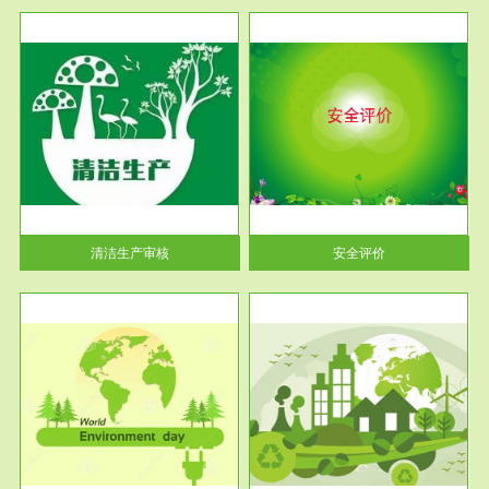
服务范围
安全评价
生产
安全评价安全评价目的是查找、
暂行
分析和预测工程、系统、生产经
营活...
清洁生产审核
安全评价
服务范围
VOCs在线监测
目环
根据《重点区域大气污染防
要辅
治“十二五”规划》有机废气净化