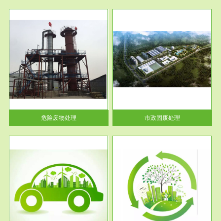
服务范围
市政固废处理
人民
蔚蓝生态环境科技所从事的市政
》的
废物处理业务包括市政废物的处
理处...
危险废物处理
市政固废处理
服务范围
与评
工作场所职业危害现状评价
【现状评价意义】：具体因素---