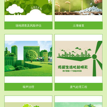
土壤修复
关停
或者
场地调查及风险评估
土壤修复
服务范围
废气处理工程
噪声治理
废气处理工程