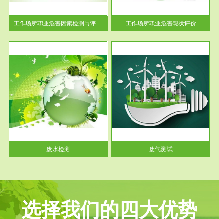
解工
-通过质谱分析等多种手段明确
与浓
工作场...
工作场所职业危害因素检测与评价...
工作场所职业危害现状评价
服务范围
废气测试
工厂
检测范围工业废气检测包括有机
水、
废气和无机废气。有机废气主要
包括...
废水检测
废气测试
选择我们的四大优势