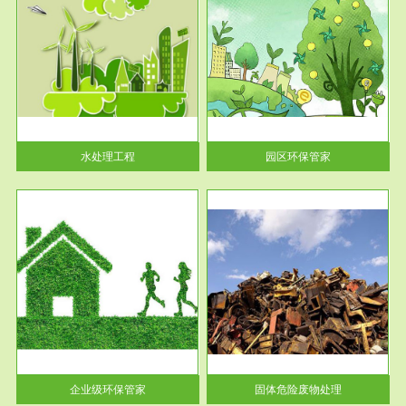
服务范围
园区环保管家
2016 年 4 月，环保部下发《关
于积极发挥环境保护作用促进供
给侧结...
水处理工程
园区环保管家
服务范围
固体危险废物处理
法情
固体废物解释：固体废物是指人
性及
们在生产建设、日常生活和其他
活动中...
企业级环保管家
固体危险废物处理