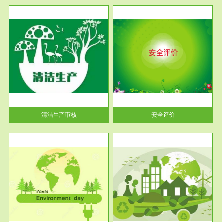
服务范围
安全评价
生产
安全评价安全评价目的是查找、
暂行
分析和预测工程、系统、生产经
营活...
清洁生产审核
安全评价
服务范围
VOCs在线监测
目环
根据《重点区域大气污染防
要辅
治“十二五”规划》有机废气净化