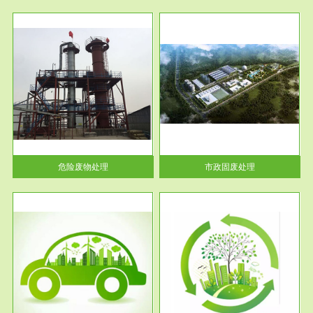
服务范围
市政固废处理
人民
蔚蓝生态环境科技所从事的市政
》的
废物处理业务包括市政废物的处
理处...
危险废物处理
市政固废处理
服务范围
与评
工作场所职业危害现状评价
【现状评价意义】：具体因素---