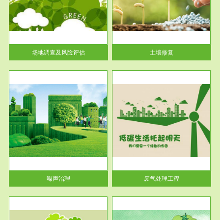
土壤修复
关停
或者
场地调查及风险评估
土壤修复
服务范围
废气处理工程
噪声治理
废气处理工程