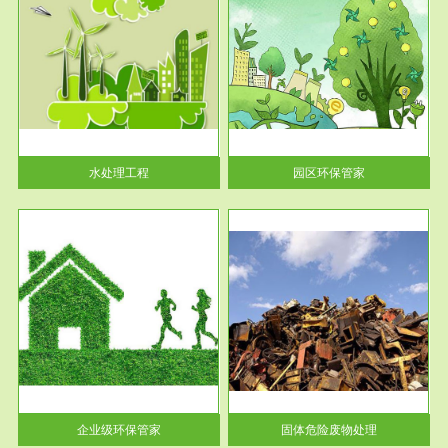
服务范围
园区环保管家
2016 年 4 月，环保部下发《关
于积极发挥环境保护作用促进供
给侧结...
水处理工程
园区环保管家
服务范围
固体危险废物处理
法情
固体废物解释：固体废物是指人
性及
们在生产建设、日常生活和其他
活动中...
企业级环保管家
固体危险废物处理