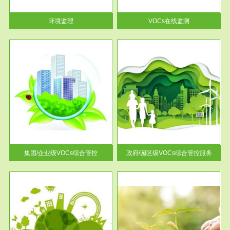
率达...
环境监理
VOCs在线监测
服务范围
控
政府/园区级VOCs综合管控服务
找到
根据《石化行业挥发性有机物综
排放
合整治方案》文件要求，到2017
年，全...
集团/企业级VOCs综合管控
政府/园区级VOCs综合管控服务
服务范围