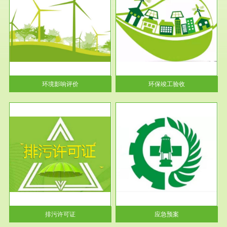
服务范围
环保竣工验收
护
根据《建设项目环境保护管理条
利
例》第十七条 编制环境影响报
告书、...
环境影响评价
环保竣工验收
服务范围
应急预案
许可
根据《中华人民共和国环境保护
环境
法》第十九条 企业事业单位应
当按照...
排污许可证
应急预案