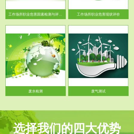
解工
-通过质谱分析等多种手段明确
与浓
工作场...
工作场所职业危害因素检测与评价...
工作场所职业危害现状评价
服务范围
废气测试
工厂
检测范围工业废气检测包括有机
水、
废气和无机废气。有机废气主要
包括...
废水检测
废气测试
选择我们的四大优势