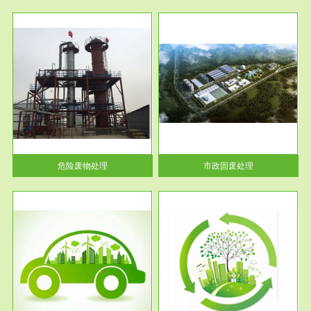
服务范围
市政固废处理
人民
蔚蓝生态环境科技所从事的市政
》的
废物处理业务包括市政废物的处
理处...
危险废物处理
市政固废处理
服务范围
与评
工作场所职业危害现状评价
【现状评价意义】：具体因素---