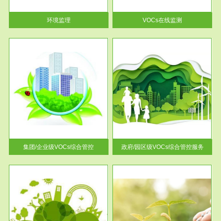
率达...
环境监理
VOCs在线监测
服务范围
控
政府/园区级VOCs综合管控服务
找到
根据《石化行业挥发性有机物综
排放
合整治方案》文件要求，到2017
年，全...
集团/企业级VOCs综合管控
政府/园区级VOCs综合管控服务
服务范围