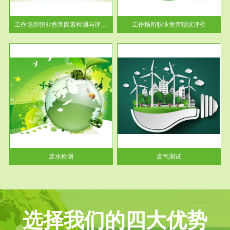
解工
-通过质谱分析等多种手段明确
与浓
工作场...
工作场所职业危害因素检测与评价...
工作场所职业危害现状评价
服务范围
废气测试
工厂
检测范围工业废气检测包括有机
水、
废气和无机废气。有机废气主要
包括...
废水检测
废气测试
选择我们的四大优势