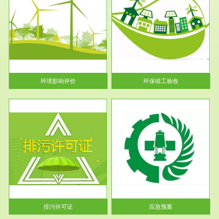
服务范围
环保竣工验收
护
根据《建设项目环境保护管理条
利
例》第十七条 编制环境影响报
告书、...
环境影响评价
环保竣工验收
服务范围
应急预案
许可
根据《中华人民共和国环境保护
环境
法》第十九条 企业事业单位应
当按照...
排污许可证
应急预案