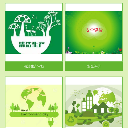
服务范围
安全评价
生产
安全评价安全评价目的是查找、
暂行
分析和预测工程、系统、生产经
营活...
清洁生产审核
安全评价
服务范围
VOCs在线监测
目环
根据《重点区域大气污染防
要辅
治“十二五”规划》有机废气净化