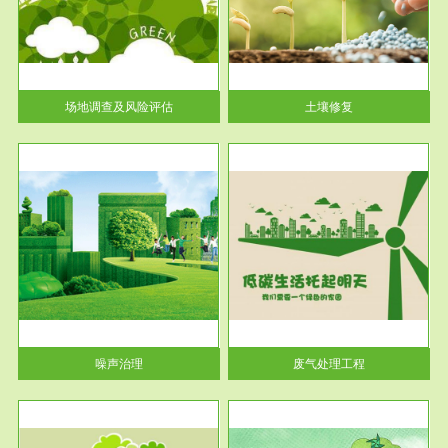
土壤修复
关停
或者
场地调查及风险评估
土壤修复
服务范围
废气处理工程
噪声治理
废气处理工程