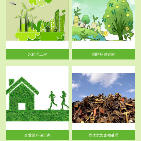
服务范围
园区环保管家
2016 年 4 月，环保部下发《关
于积极发挥环境保护作用促进供
给侧结...
水处理工程
园区环保管家
服务范围
固体危险废物处理
法情
固体废物解释：固体废物是指人
性及
们在生产建设、日常生活和其他
活动中...
企业级环保管家
固体危险废物处理