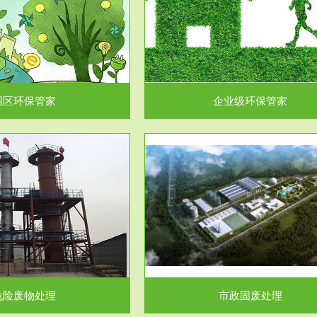
企业级环保管家
固体危险废物处理
为企业环保执法情况的一个重要依
固体废物解释：固体废物是指人们
，其必要性及合规性...
日常生活和其他活动中..
园区环保管家
企业级环保管家
服务范围
服务范围
市政固废处理
工作场所职业危害因素检测与评
科技所从事的市政废物处理业务包
【检测评价意义】：全面了解工作
市政废物的处理处...
害因素分布与浓（强）度..
危险废物处理
市政固废处理