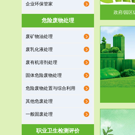
企业环保管家
政府/园区
危险废物处理
废矿物油处理
服务范围
废乳化液处理
噪声治理
废有机溶剂处理
固体危险废物处理
危险废物处置与综合利用
其他危废处理
一般固废处理
服务范围
职业卫生检测评价