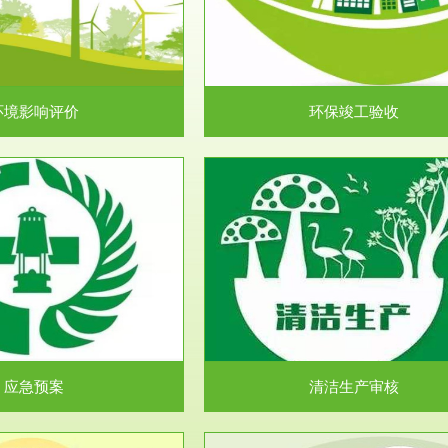
目环境保护管理条例》第十七条 编
排污许可申报咨询：（排污许可证
环境影响报告书、...
人民共和国环境保护法》..
环境影响评价
环保竣工验收
服务范围
服务范围
清洁生产审核
安全评价
民共和国清洁生产促进法》、《清
安全评价安全评价目的是查找、分
生产审核暂行办法...
程、系统、生产经营活..
应急预案
清洁生产审核