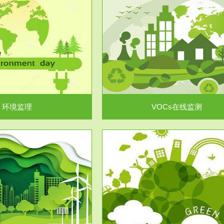
服务范围
服务范围
VOCs在线监测
集团/企业级VOCs综合管
域大气污染防治“十二五”规划》有
进行VOCs管控，首先就要找到排
机废气净化率达...
监测估算出排放量。企业..
环境监理
VOCs在线监测
服务范围
服务范围
场地调查及风险评估
土壤修复
委托，对于拟关停搬迁和拟变更土
利用方式或者土地使...