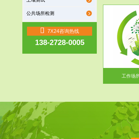
土壤测试
公共场所检测
服务范围
7X24咨询热线
138-2728-0005
工作场所职业危害现状评价
【现状评价意义】：具体因素----通过质谱分析
废水污水检测
等多种手段明确工作场...
中
工作场