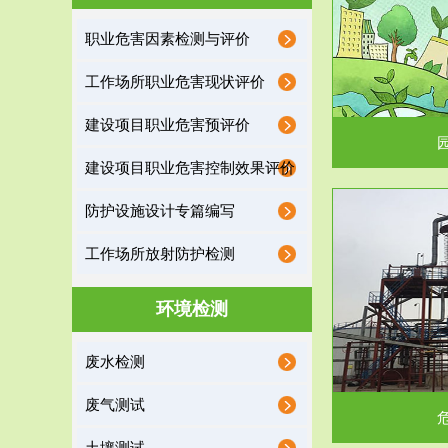
园区环保管家
职业危害因素检测与评价
2016 年 4 月，环保部下发《关于积极发挥环境
排污许可证作
工作场所职业危害现状评价
保护作用促进供给侧结...
据
建设项目职业危害预评价
建设项目职业危害控制效果评价
防护设施设计专篇编写
服务范围
工作场所放射防护检测
危险废物处理
环境检测
危险废物解释：根据《中华人民共和国固体废物
蔚蓝生态环境
废水检测
污染防治法》的规定，危...
括
废气测试