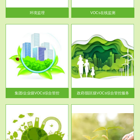
率达...
环境监理
VOCs在线监测
服务范围
控
政府/园区级VOCs综合管控服务
找到
根据《石化行业挥发性有机物综
排放
合整治方案》文件要求，到2017
年，全...
集团/企业级VOCs综合管控
政府/园区级VOCs综合管控服务
服务范围