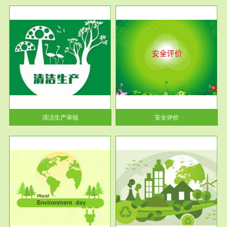
服务范围
安全评价
生产
安全评价安全评价目的是查找、
暂行
分析和预测工程、系统、生产经
营活...
清洁生产审核
安全评价
服务范围
VOCs在线监测
目环
根据《重点区域大气污染防
要辅
治“十二五”规划》有机废气净化