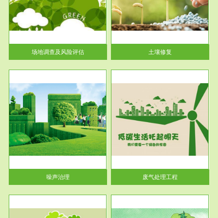
土壤修复
关停
或者
场地调查及风险评估
土壤修复
服务范围
废气处理工程
噪声治理
废气处理工程