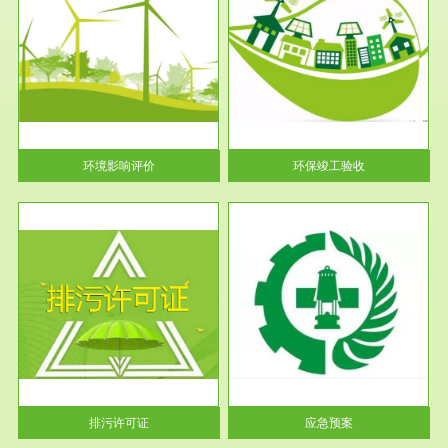
服务范围
环保竣工验收
护
根据《建设项目环境保护管理条
利
例》第十七条 编制环境影响报
告书、...
环境影响评价
环保竣工验收
服务范围
应急预案
许可
根据《中华人民共和国环境保护
环境
法》第十九条 企业事业单位应
当按照...
排污许可证
应急预案