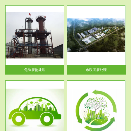
服务范围
市政固废处理
人民
蔚蓝生态环境科技所从事的市政
》的
废物处理业务包括市政废物的处
理处...
危险废物处理
市政固废处理
服务范围
与评
工作场所职业危害现状评价
【现状评价意义】：具体因素---