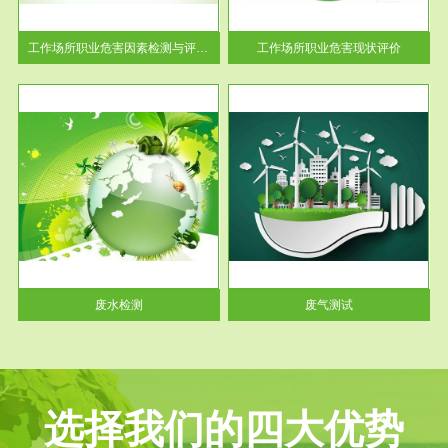
解工
-通过质谱分析等多种手段明确
与浓
工作场...
工作场所职业危害因素检测与评价...
工作场所职业危害现状评价
服务范围
废气测试
工厂
检测范围工业废气检测包括有机
水、
废气和无机废气。有机废气主要
包括...
废水检测
废气测试
选择我们的四大优势