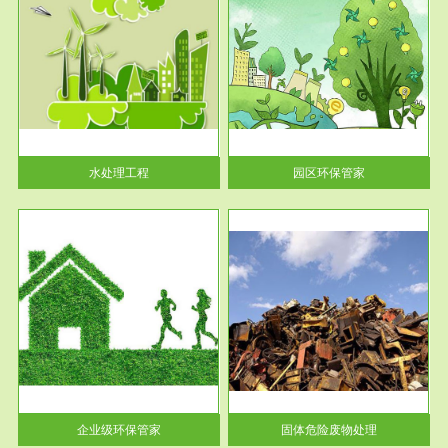
服务范围
园区环保管家
2016 年 4 月，环保部下发《关
于积极发挥环境保护作用促进供
给侧结...
水处理工程
园区环保管家
服务范围
固体危险废物处理
法情
固体废物解释：固体废物是指人
性及
们在生产建设、日常生活和其他
活动中...
企业级环保管家
固体危险废物处理